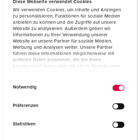
Diese Webseite verwendet Cookies
Wir verwenden Cookies, um Inhalte und Anzeigen
zu personalisieren, Funktionen für soziale Medien
anbieten zu können und die Zugriffe auf unsere
Website zu analysieren. Außerdem geben wir
Informationen zu Ihrer Verwendung unserer
Website an unsere Partner für soziale Medien,
Werbung und Analysen weiter. Unsere Partner
führen diese Informationen möglicherweise mit
weiteren Daten zusammen, die Sie ihnen
bereitgestellt haben oder die sie im Rahmen Ihrer
Nutzung der Dienste gesammelt haben.
E
Datenschutzerklärung
Impressum
Notwendig
i
Bestelnummer 920004
n
w
Behuizing materiaal
Kunststof
Präferenzen
i
Beschermingsgraad
IP44
l
Statistiken
l
CEE 16 A, 5 p, 400 V
1
i