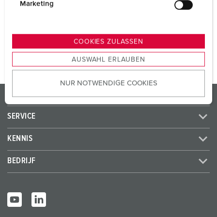
SCHUKO®
2
g
Marketing
u
n
NAAR HET PRODUCT
g
COOKIES ZULASSEN
s
AUSWAHL ERLAUBEN
a
u
NUR NOTWENDIGE COOKIES
s
PRODUCTEN / OPLOSSINGEN
w
a
SERVICE
h
l
KENNIS
BEDRIJF