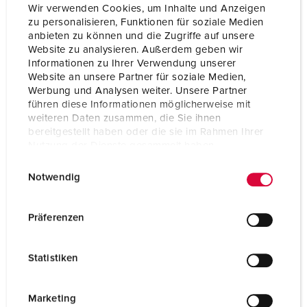
Wir verwenden Cookies, um Inhalte und Anzeigen
zu personalisieren, Funktionen für soziale Medien
anbieten zu können und die Zugriffe auf unsere
Website zu analysieren. Außerdem geben wir
Informationen zu Ihrer Verwendung unserer
Website an unsere Partner für soziale Medien,
Werbung und Analysen weiter. Unsere Partner
führen diese Informationen möglicherweise mit
weiteren Daten zusammen, die Sie ihnen
bereitgestellt haben oder die sie im Rahmen Ihrer
Nutzung der Dienste gesammelt haben.
E
Datenschutzerklärung
Impressum
Notwendig
i
n
Bestelnummer 920028
w
Präferenzen
Behuizing materiaal
Kunststof
i
l
Beschermingsgraad
IP44
Statistiken
l
i
SCHUKO®
6
g
Marketing