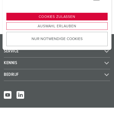
u
n
NAAR HET PRODUCT
g
COOKIES ZULASSEN
s
AUSWAHL ERLAUBEN
a
u
NUR NOTWENDIGE COOKIES
s
PRODUCTEN / OPLOSSINGEN
w
SERVICE
a
h
KENNIS
l
BEDRIJF