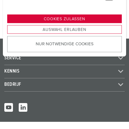
u
n
NAAR HET PRODUCT
g
COOKIES ZULASSEN
s
AUSWAHL ERLAUBEN
a
u
NUR NOTWENDIGE COOKIES
s
PRODUCTEN / OPLOSSINGEN
w
SERVICE
a
h
KENNIS
l
BEDRIJF