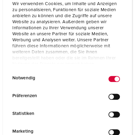
Wir verwenden Cookies, um Inhalte und Anzeigen
zu personalisieren, Funktionen für soziale Medien
anbieten zu können und die Zugriffe auf unsere
Website zu analysieren. Außerdem geben wir
Informationen zu Ihrer Verwendung unserer
Website an unsere Partner für soziale Medien,
Werbung und Analysen weiter. Unsere Partner
führen diese Informationen möglicherweise mit
weiteren Daten zusammen, die Sie ihnen
bereitgestellt haben oder die sie im Rahmen Ihrer
Nutzung der Dienste gesammelt haben.
E
Datenschutzerklärung
Impressum
Notwendig
i
n
Bestelnummer 960019
w
Präferenzen
Behuizing materiaal
Kunststof
i
l
Beschermingsgraad
IP44
Statistiken
l
i
CEE 16 A, 3 p, 230 V
3
g
Marketing