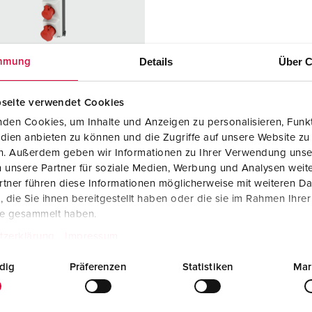
SCHUKO® en contactmateriaal met beschermingscontact
B
Data-/netwerktechniek
V
Details
Über C
mmung
Producten met uitgebreide uitvoeringen en aanvullende prod
C
Overige producten en toebehoren
T
seite verwendet Cookies
elnummer 960009
den Cookies, um Inhalte und Anzeigen zu personalisieren, Funkt
E
dien anbieten zu können und die Zugriffe auf unsere Website zu
zing
Kunststof
en. Außerdem geben wir Informationen zu Ihrer Verwendung unse
iaal
 unsere Partner für soziale Medien, Werbung und Analysen weite
ermingsgra
IP44
tner führen diese Informationen möglicherweise mit weiteren D
die Sie ihnen bereitgestellt haben oder die sie im Rahmen Ihre
te gesammelt haben.
6 A, 5 p, 400
1
tzerklärung
Impressum
2 A, 5 p,
1
dig
Präferenzen
Statistiken
Mar
KO®
1