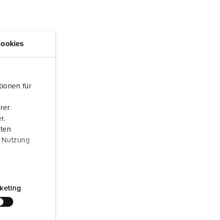
randweer en rampenhulpverlening
oor containers
ookies
ucten
ampings
M volgens de norm voor defensiematerieel
ionen für
venementtechniek
rer
r.
aten
r Nutzung
keting