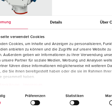
SCHUKO® en contactmateriaal met beschermingscontact
B
Data-/netwerktechniek
V
Details
Über C
mmung
Producten met uitgebreide uitvoeringen en aanvullende prod
C
Overige producten en toebehoren
T
seite verwendet Cookies
elnummer 92897
den Cookies, um Inhalte und Anzeigen zu personalisieren, Funkt
E
dien anbieten zu können und die Zugriffe auf unsere Website zu
zing
Kunststof
en. Außerdem geben wir Informationen zu Ihrer Verwendung unse
iaal
 unsere Partner für soziale Medien, Werbung und Analysen weite
ermingsgra
IP44
tner führen diese Informationen möglicherweise mit weiteren D
die Sie ihnen bereitgestellt haben oder die sie im Rahmen Ihre
te gesammelt haben.
6 A, 3 p, 230
1
tzerklärung
Impressum
6 A, 5 p, 400
1
dig
Präferenzen
Statistiken
Mar
KO®
1