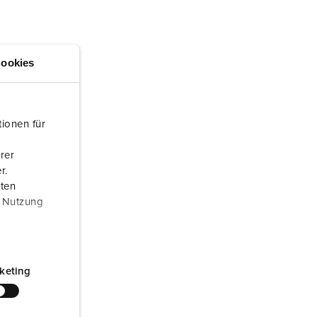
randweer en rampenhulpverlening
oor containers
ookies
ucten
ampings
M volgens de norm voor defensiematerieel
ionen für
venementtechniek
rer
r.
aten
r Nutzung
keting