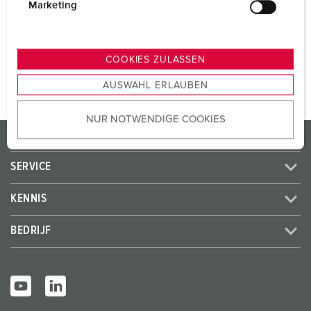
CEE 16 A, 5 p, 400 V
2
g
Marketing
u
n
NAAR HET PRODUCT
g
COOKIES ZULASSEN
s
AUSWAHL ERLAUBEN
a
u
NUR NOTWENDIGE COOKIES
s
PRODUCTEN / OPLOSSINGEN
w
a
SERVICE
h
l
KENNIS
BEDRIJF