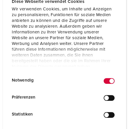
Diese Webseite verwendet Cookies
Wir verwenden Cookies, um Inhalte und Anzeigen
zu personalisieren, Funktionen für soziale Medien
anbieten zu können und die Zugriffe auf unsere
Website zu analysieren. Außerdem geben wir
Informationen zu Ihrer Verwendung unserer
Website an unsere Partner für soziale Medien,
Werbung und Analysen weiter. Unsere Partner
führen diese Informationen möglicherweise mit
weiteren Daten zusammen, die Sie ihnen
bereitgestellt haben oder die sie im Rahmen Ihrer
Nutzung der Dienste gesammelt haben.
E
Datenschutzerklärung
Impressum
Notwendig
i
Bestelnummer 92893
n
w
Behuizing materiaal
Kunststof
Präferenzen
i
Beschermingsgraad
IP67
l
Statistiken
l
CEE 16 A, 3 p, 230 V
1
i