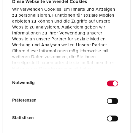
Diese Webseite verwendet Cookies
Wir verwenden Cookies, um Inhalte und Anzeigen
zu personalisieren, Funktionen für soziale Medien
anbieten zu können und die Zugriffe auf unsere
Website zu analysieren. Außerdem geben wir
Informationen zu Ihrer Verwendung unserer
Website an unsere Partner für soziale Medien,
Werbung und Analysen weiter. Unsere Partner
führen diese Informationen möglicherweise mit
weiteren Daten zusammen, die Sie ihnen
bereitgestellt haben oder die sie im Rahmen Ihrer
Nutzung der Dienste gesammelt haben.
E
Datenschutzerklärung
Impressum
Notwendig
i
Bestelnummer 92910
n
w
Behuizing materiaal
Kunststof
Präferenzen
i
Beschermingsgraad
IP67
l
Statistiken
l
CEE 16 A, 5 p, 400 V
1
i