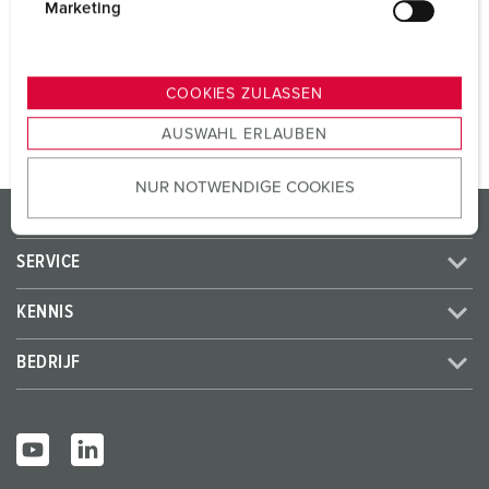
SCHUKO®
2
g
Marketing
u
n
NAAR HET PRODUCT
g
COOKIES ZULASSEN
s
AUSWAHL ERLAUBEN
a
u
NUR NOTWENDIGE COOKIES
s
PRODUCTEN / OPLOSSINGEN
w
a
SERVICE
h
l
KENNIS
BEDRIJF