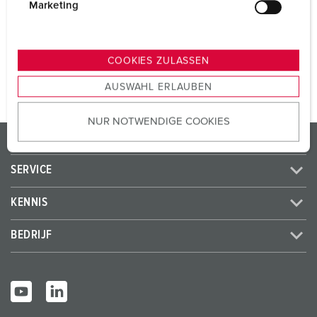
Frans/Belgische norm
4
g
Marketing
u
n
NAAR HET PRODUCT
g
COOKIES ZULASSEN
s
AUSWAHL ERLAUBEN
a
u
NUR NOTWENDIGE COOKIES
s
PRODUCTEN / OPLOSSINGEN
w
a
SERVICE
h
l
KENNIS
BEDRIJF