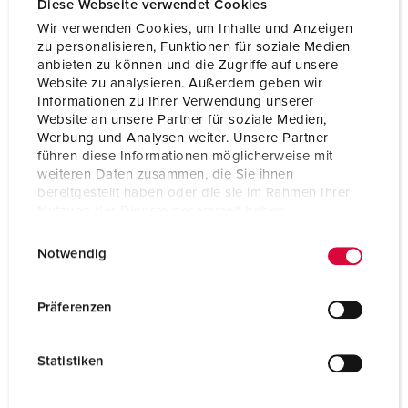
Diese Webseite verwendet Cookies
Wir verwenden Cookies, um Inhalte und Anzeigen
zu personalisieren, Funktionen für soziale Medien
anbieten zu können und die Zugriffe auf unsere
Website zu analysieren. Außerdem geben wir
Informationen zu Ihrer Verwendung unserer
Website an unsere Partner für soziale Medien,
Werbung und Analysen weiter. Unsere Partner
führen diese Informationen möglicherweise mit
weiteren Daten zusammen, die Sie ihnen
bereitgestellt haben oder die sie im Rahmen Ihrer
Nutzung der Dienste gesammelt haben.
E
Datenschutzerklärung
Impressum
Notwendig
i
Bestelnummer 931017
n
w
Behuizing materiaal
Kunststof
Präferenzen
i
Beschermingsgraad
IP44
l
Statistiken
l
CEE 16 A, 5 p, 400 V
1
i