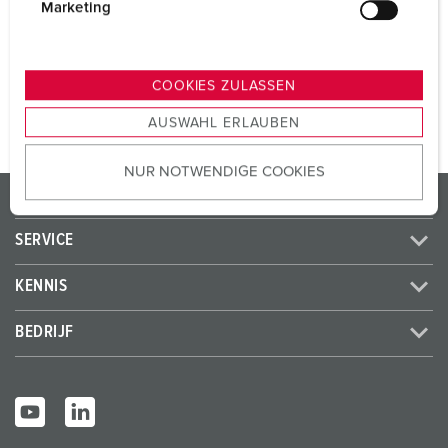
SCHUKO®
2
g
Marketing
u
n
NAAR HET PRODUCT
g
COOKIES ZULASSEN
s
AUSWAHL ERLAUBEN
a
u
NUR NOTWENDIGE COOKIES
s
PRODUCTEN / OPLOSSINGEN
w
a
SERVICE
h
l
KENNIS
BEDRIJF