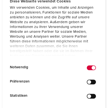
Diese Webseite verwendet Cookies
Wir verwenden Cookies, um Inhalte und Anzeigen
zu personalisieren, Funktionen für soziale Medien
anbieten zu können und die Zugriffe auf unsere
Website zu analysieren. Außerdem geben wir
Informationen zu Ihrer Verwendung unserer
Website an unsere Partner für soziale Medien,
Werbung und Analysen weiter. Unsere Partner
führen diese Informationen möglicherweise mit
weiteren Daten zusammen, die Sie ihnen
bereitgestellt haben oder die sie im Rahmen Ihrer
Nutzung der Dienste gesammelt haben.
E
Datenschutzerklärung
Impressum
Notwendig
i
Bestelnummer 920035
n
w
Behuizing materiaal
Kunststof
Präferenzen
i
Beschermingsgraad
IP44
l
Statistiken
l
CEE 16 A, 5 p, 400 V
1
i