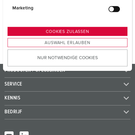
i
CEE 32 A, 5 p, 400 V
2
g
Marketing
SCHUKO®
4
u
n
g
COOKIES ZULASSEN
NAAR HET PRODUCT
s
AUSWAHL ERLAUBEN
a
u
NUR NOTWENDIGE COOKIES
s
w
PRODUCTEN / OPLOSSINGEN
a
h
SERVICE
l
KENNIS
BEDRIJF