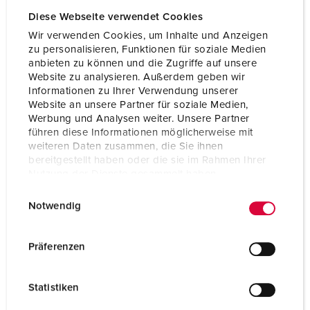
Diese Webseite verwendet Cookies
Wir verwenden Cookies, um Inhalte und Anzeigen
zu personalisieren, Funktionen für soziale Medien
anbieten zu können und die Zugriffe auf unsere
Website zu analysieren. Außerdem geben wir
Informationen zu Ihrer Verwendung unserer
Website an unsere Partner für soziale Medien,
Werbung und Analysen weiter. Unsere Partner
führen diese Informationen möglicherweise mit
weiteren Daten zusammen, die Sie ihnen
bereitgestellt haben oder die sie im Rahmen Ihrer
Nutzung der Dienste gesammelt haben.
E
Datenschutzerklärung
Impressum
Notwendig
Bestelnummer 70443
i
n
Behuizing materiaal
Vol rubber
w
Präferenzen
Beschermingsgraad
IP44
i
l
CEE 16 A, 5 p, 400 V
2
Statistiken
l