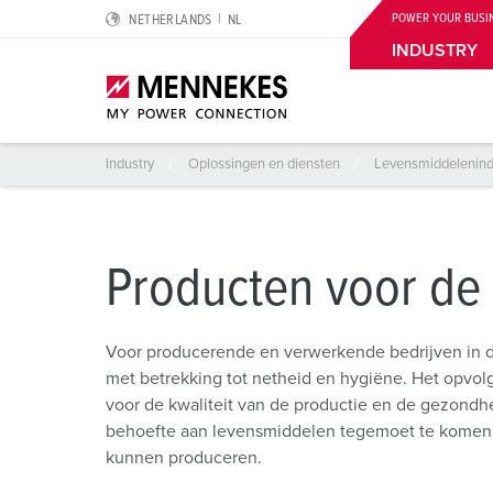
POWER YOUR BUSI
NETHERLANDS
NL
Producten voor de zoetwarenproductie
Portfolio
Meer
INDUSTRY
Industry
Oplossingen en diensten
Levensmiddelenind
Highlights
Oplossingen voor speciale toepassingen
Planning & inkoop
Voor de elektrische professional
Over ons
Cepex‑contactdozen
Logistieke centra
Catalogi & brochures
Aardlekschakelaar type B
Wij zijn MENNEKES
Producten voor de
SCHUKO®
Levensmiddelenindustrie
Price list
Aardleidingcontact, uurinstelling en contactstoppenk
MENNEKES Automotive
Voor producerende en verwerkende bedrijven in d
Wandcontactdoos DUOi
Autoindustrie
CMRT & EMRT
IP-beschermingsgraden en beschermingsklassen
Duurzaamheid
met betrekking tot netheid en hygiëne. Het opvol
voor de kwaliteit van de productie en de gezond
PowerTOP® Xtra
Windturbines
REACh
Normen voor contactmateriaal
Maatschappelijk Verantwoord Ondernemen
behoefte aan levensmiddelen tegemoet te komen
Contactmateriaal met beschermende tule
Datacenters
RoHS
Internationale standaarden
Kwaliteit en MVO
kunnen produceren.