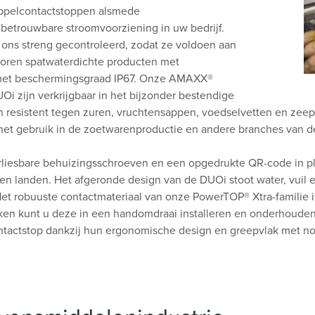
SCHUKO® en contactmateriaal met beschermingscontact
B
oppelcontactstoppen alsmede
betrouwbare stroomvoorziening in uw bedrijf.
Data-/netwerktechniek
V
ns streng gecontroleerd, zodat ze voldoen aan
 horen spatwaterdichte producten met
Producten met uitgebreide uitvoeringen en aanvullende prod
C
 met beschermingsgraad IP67. Onze AMAXX®
 zijn verkrijgbaar in het bijzonder bestendige
Overige producten en toebehoren
T
n resistent tegen zuren, vruchtensappen, voedselvetten en ze
 het gebruik in de zoetwarenproductie en andere branches van d
E
iesbare behuizingsschroeven en een opgedrukte QR-code in pla
en landen. Het afgeronde design van de DUOi stoot water, vuil 
t robuuste contactmateriaal van onze PowerTOP® Xtra-familie is 
ken kunt u deze in een handomdraai installeren en onderhouden, 
ntactstop dankzij hun ergonomische design en greepvlak met nop