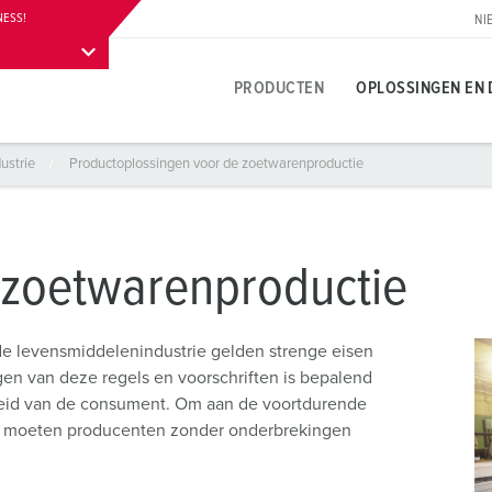
NESS!
NI
 informatie
Contact
PRODUCTEN
OPLOSSINGEN EN 
ustrie
Productoplossingen voor de zoetwarenproductie
Productspecifiek
Innovatieve oplossingen
Contactpersoon
Over MENNEKES productoplossingen
Persgedeelte
T
T
S
A
Contactdozen
Referenties
Contactpersoon ter plaatse
Vragen en antwoorden
Contactpersoon en informatie
L
V
 zoetwarenproductie
leuren
Contactstoppen
Internationale contacten
Materialen
W
N
Carrière
e levensmiddelenindustrie gelden strenge eisen
Koppelcontactstoppen
Contacthultechnologie
A
gen van deze regels en voorschriften is bepalend
B
Werken bij MENNEKES
heid van de consument. Om aan de voortdurende
Verlengsnoer
Begrippen
L
 moeten producenten zonder onderbrekingen
B
Contactdooscombinaties
D