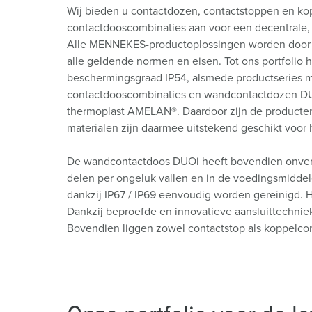
Contactdooscombinaties
Tunnels en stations
SCHUKO®
Locaties
Wij bieden u contactdozen, contactstoppen en k
contactdooscombinaties aan voor een decentrale, 
X-CONTACT®
Industriële toepassingen
Veiligheidsspanning
Alle MENNEKES-productoplossingen worden door o
alle geldende normen en eisen. Tot ons portfolio
Beurzen en evenementen
beschermingsgraad IP54, alsmede productseries
contactdooscombinaties en wandcontactdozen DUOi
Werven en havens
thermoplast AMELAN®. Daardoor zijn de producte
materialen zijn daarmee uitstekend geschikt voor
Mijnbouw
De wandcontactdoos DUOi heeft bovendien onverl
delen per ongeluk vallen en in de voedingsmiddel
dankzij IP67 / IP69 eenvoudig worden gereinigd. He
Dankzij beproefde en innovatieve aansluittechnie
Bovendien liggen zowel contactstop als koppelco