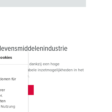
levensmiddelenindustrie
ookies
ELTA-BOX zijn dankzij een hoge
en door de variabele inzetmogelijkheden in het
iddelenindustrie.
ionen für
rer
ES
r.
aten
r Nutzung