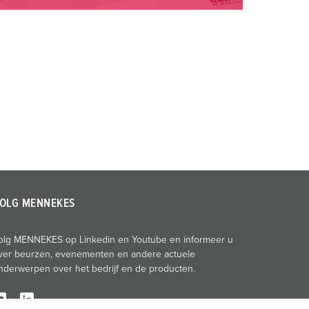
OLG MENNEKES
olg MENNEKES op Linkedin en Youtube en informeer u
ver beurzen, evenementen en andere actuele
nderwerpen over het bedrijf en de producten.