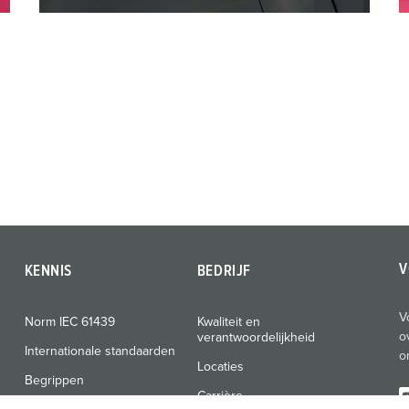
V
KENNIS
BEDRIJF
V
Norm IEC 61439
Kwaliteit en
o
verantwoordelijkheid
Internationale standaarden
o
Locaties
Begrippen
Carrière