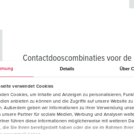
Contactdooscombinaties voor de 
Details
Über C
mmung
De MENNEKES-AMAXX® contactdooscombinaties en D
chemicaliënbestendigheid, hoge beschermingsgraad 
seite verwendet Cookies
bijzonder aan te bevelen voor de inzet in de levensm
den Cookies, um Inhalte und Anzeigen zu personalisieren, Funkt
dien anbieten zu können und die Zugriffe auf unsere Website zu
en. Außerdem geben wir Informationen zu Ihrer Verwendung unse
PORTFOLIO CONTACTDOOSCOMBINATI
 unsere Partner für soziale Medien, Werbung und Analysen weite
tner führen diese Informationen möglicherweise mit weiteren D
die Sie ihnen bereitgestellt haben oder die sie im Rahmen Ihre