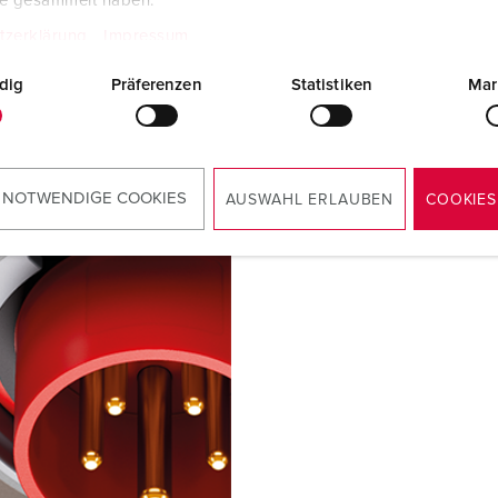
te gesammelt haben.
tzerklärung
Impressum
dig
Präferenzen
Statistiken
Mar
ducten voor de drankenproducti
 NOTWENDIGE COOKIES
AUSWAHL ERLAUBEN
COOKIES