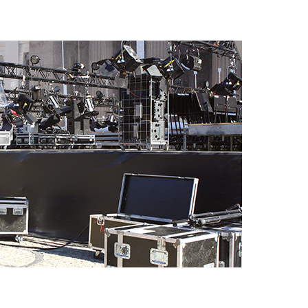
randweer en rampenhulpverlening
oor containers
ucten
ampings
M volgens de norm voor defensiematerieel
venementtechniek