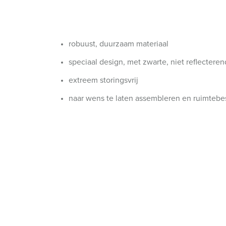
Contactdooscombinaties
Tunnels en stations
SCHUKO®
Locaties
X-CONTACT®
Industriële toepassingen
Veiligheidsspanning
robuust, duurzaam materiaal
Beurzen en evenementen
speciaal design, met zwarte, niet reflecteren
Werven en havens
extreem storingsvrij
Mijnbouw
naar wens te laten assembleren en ruimteb