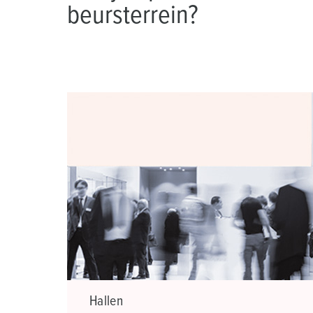
beursterrein?
a
h
l
Hallen