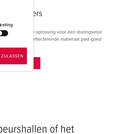
le verdelers
keting
eden de ideale oplossing voor een storingsvrije
 zwarte, niet-reflecterende materiaal past goed
 ZULASSEN
RDELERS
eurshallen of het