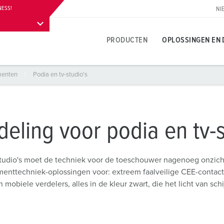
NESS!
NI
io
Meer informatie
Contact
Downloads
PRODUCTEN
OPLOSSINGEN EN 
menten
Podia en tv-studio's
Productspecifiek
Innovatieve oplossingen
Contactpersoon
Over MENNEKES productoplossingen
Persgedeelte
T
T
S
A
Contactdozen
Referenties
Contactpersoon ter plaatse
Vragen en antwoorden
Contactpersoon en informatie
L
V
eling voor podia en tv-
leuren
Contactstoppen
Internationale contacten
Materialen
W
N
Carrière
studio's moet de techniek voor de toeschouwer nagenoeg onzicht
Koppelcontactstoppen
Contacthultechnologie
A
enttechniek-oplossingen voor: extreem faalveilige CEE-contac
B
Werken bij MENNEKES
biele verdelers, alles in de kleur zwart, die het licht van schij
Verlengsnoer
Begrippen
L
B
Contactdooscombinaties
D