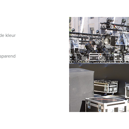
SCHUKO® en contactmateriaal met beschermingscontact
B
Data-/netwerktechniek
V
Producten met uitgebreide uitvoeringen en aanvullende prod
C
de kleur
Overige producten en toebehoren
T
E
esparend