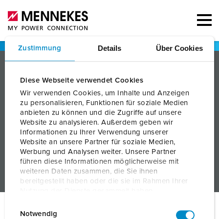
Details
Über Cookies
Zustimmung
PRODUCTEN
Diese Webseite verwendet Cookies
SERVICE
Wir verwenden Cookies, um Inhalte und Anzeigen
zu personalisieren, Funktionen für soziale Medien
KENNIS
anbieten zu können und die Zugriffe auf unsere
Website zu analysieren. Außerdem geben wir
BEDRIJF
Informationen zu Ihrer Verwendung unserer
Website an unsere Partner für soziale Medien,
Werbung und Analysen weiter. Unsere Partner
führen diese Informationen möglicherweise mit
weiteren Daten zusammen, die Sie ihnen
bereitgestellt haben oder die sie im Rahmen Ihrer
Nutzung der Dienste gesammelt haben.
E
Datenschutzerklärung
Impressum
© MENNEKES 2026
Alle rechten voorbehouden
Notwendig
i