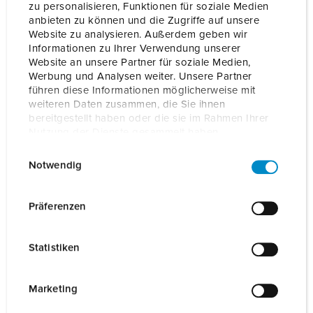
zu personalisieren, Funktionen für soziale Medien
Marketing specialist
anbieten zu können und die Zugriffe auf unsere
Website zu analysieren. Außerdem geben wir
+31 570 24 11 24
Informationen zu Ihrer Verwendung unserer
IRENA.KOETSIER(AT)MENNEKES-EMOBILITY.NL
Website an unsere Partner für soziale Medien,
Werbung und Analysen weiter. Unsere Partner
TOEVOEGEN AAN MIJN CONTACTEN (VCARD)
führen diese Informationen möglicherweise mit
weiteren Daten zusammen, die Sie ihnen
bereitgestellt haben oder die sie im Rahmen Ihrer
Nutzung der Dienste gesammelt haben.
E
Datenschutzerklärung
Impressum
Notwendig
i
Meld je direct aan voor de training:
n
w
Präferenzen
i
l
Statistiken
l
Contact Form
i
Uw gegevens
g
Marketing
u