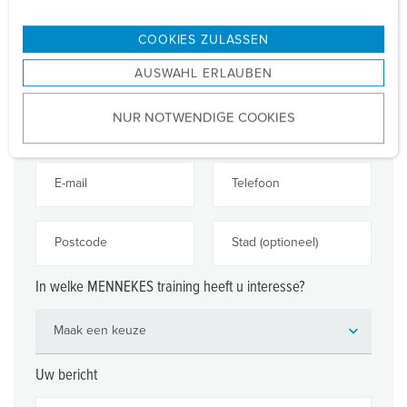
n
g
COOKIES ZULASSEN
s
Voornaam
Achternaam
AUSWAHL ERLAUBEN
a
u
NUR NOTWENDIGE COOKIES
s
Bedrijf (optioneel)
w
a
E-mail
Telefoon
h
l
Postcode
Stad (optioneel)
In welke MENNEKES training heeft u interesse?
Uw bericht