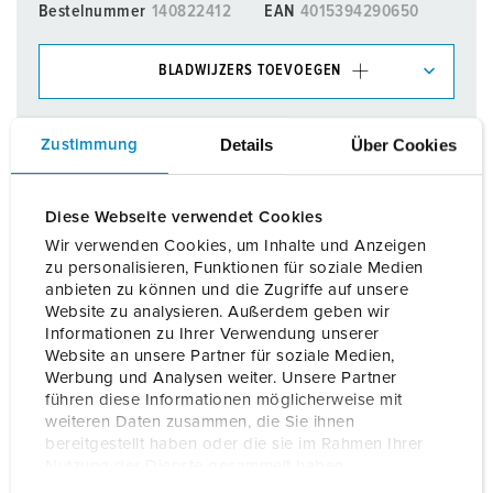
Bestelnummer
140822412
EAN
4015394290650
BLADWIJZERS TOEVOEGEN
Onze producten kunt u in het gedeelte
verlanglijstje/winkelmand in verschillende lijsten beheren.
Details
Über Cookies
Zustimmung
Mijn lijst
(0)
TOEVOEGEN
Diese Webseite verwendet Cookies
NIEUW LIJST MAKEN
Wir verwenden Cookies, um Inhalte und Anzeigen
zu personalisieren, Funktionen für soziale Medien
anbieten zu können und die Zugriffe auf unsere
Website zu analysieren. Außerdem geben wir
Informationen zu Ihrer Verwendung unserer
Website an unsere Partner für soziale Medien,
Details
Werbung und Analysen weiter. Unsere Partner
führen diese Informationen möglicherweise mit
weiteren Daten zusammen, die Sie ihnen
Algemene gegevens
bereitgestellt haben oder die sie im Rahmen Ihrer
Nutzung der Dienste gesammelt haben.