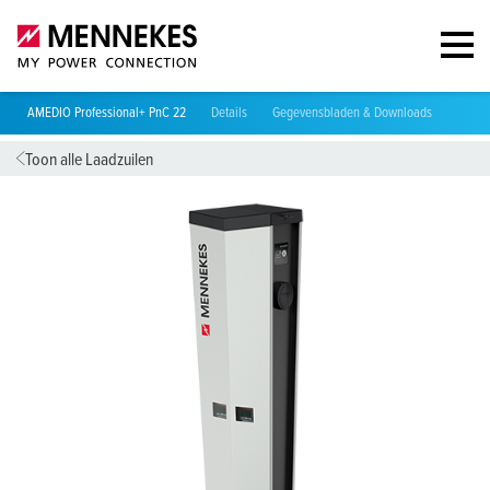
AMEDIO Professional+ PnC 22
Details
Gegevensbladen & Downloads
Videos
Toon alle Laadzuilen