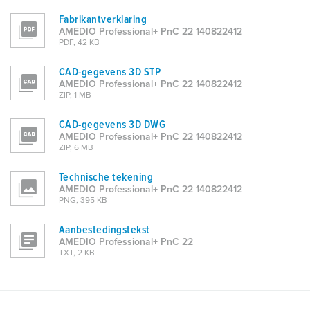
l
Fabrikantverklaring
AMEDIO Professional+ PnC 22 140822412
PDF, 42 KB
CAD-gegevens 3D STP
AMEDIO Professional+ PnC 22 140822412
ZIP, 1 MB
CAD-gegevens 3D DWG
AMEDIO Professional+ PnC 22 140822412
ZIP, 6 MB
Technische tekening
AMEDIO Professional+ PnC 22 140822412
PNG, 395 KB
Aanbestedingstekst
AMEDIO Professional+ PnC 22
TXT, 2 KB