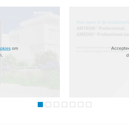
okies
om
Acceptee
n.
d