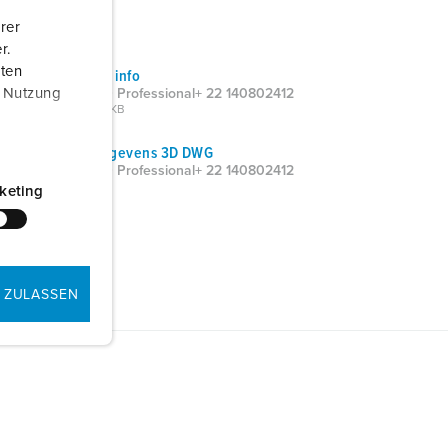
rer
r.
aten
Product info
r Nutzung
AMEDIO Professional+ 22 140802412
PDF, 484 KB
CAD-gegevens 3D DWG
AMEDIO Professional+ 22 140802412
ZIP, 6 MB
keting
 ZULASSEN