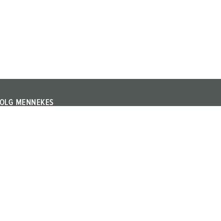
OLG MENNEKES
olg MENNEKES op LinkedIn of YouTube en informeer u
ver beurzen, evenementen en andere actuele
nderwerpen over het bedrijf en de producten.