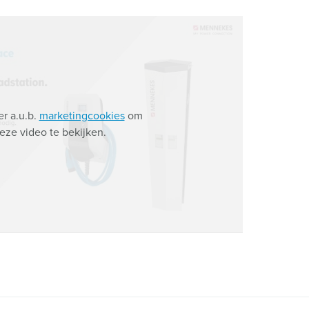
r a.u.b.
marketingcookies
om
eze video te bekijken.