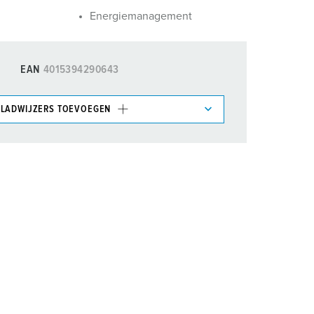
oordenlijst
Energiemanagement
EAN
4015394290643
LADWIJZERS TOEVOEGEN
et gedeelte verlanglijstje/winkelmand in
n.
TOEVOEGEN
NIEUW LIJST MAKEN