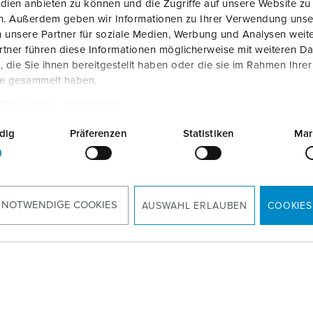
dien anbieten zu können und die Zugriffe auf unsere Website zu
en. Außerdem geben wir Informationen zu Ihrer Verwendung unse
 unsere Partner für soziale Medien, Werbung und Analysen weite
tner führen diese Informationen möglicherweise mit weiteren D
Gebruiks- en installatiehandleiding
die Sie ihnen bereitgestellt haben oder die sie im Rahmen Ihre
AMEDIO Professional+ 22 140802412
ZIP, 22 MB
te gesammelt haben.
tzerklärung
Impressum
CAD-gegevens 3D STP
AMEDIO Professional+ 22 140802412
ZIP, 1 MB
dig
Präferenzen
Statistiken
Mar
Aanbestedingstekst
AMEDIO Professional+ 22
TXT, 2 KB
 NOTWENDIGE COOKIES
AUSWAHL ERLAUBEN
COOKIES