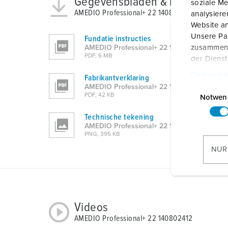
Gegevensbladen & Downloads
soziale Me
AMEDIO Professional+ 22 140802412
analysier
Website an
Unsere Par
Fundatie instructies
zusammen, 
AMEDIO Professional+ 22 140802412
PDF, 6 MB
der Diens
Datenschu
Fabrikantverklaring
E
AMEDIO Professional+ 22 140802412
PDF, 42 KB
i
Notwen
n
Technische tekening
w
AMEDIO Professional+ 22 140802412
i
PNG, 395 KB
l
NUR
l
i
g
u
Videos
n
AMEDIO Professional+ 22 140802412
g