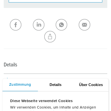
Onze producten kunt u in het gedeelte
verlanglijstje/winkelmand in verschillende lijsten beheren.
Mijn lijst
(0)
TOEVOEGEN
NIEUW LIJST MAKEN
Details
Algemene gegevens
Details
Über Cookies
Zustimmung
Elektrische gegevens
Diese Webseite verwendet Cookies
Wir verwenden Cookies, um Inhalte und Anzeigen
Mechanische gegevens