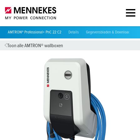
AMTRON® Professional+ PnC 22 C2
Details
Gegevensbladen & Downloads
V
Toon alle AMTRON® wallboxen