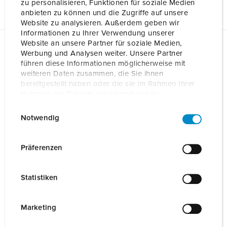
zu personalisieren, Funktionen für soziale Medien
anbieten zu können und die Zugriffe auf unsere
Website zu analysieren. Außerdem geben wir
Informationen zu Ihrer Verwendung unserer
Website an unsere Partner für soziale Medien,
Werbung und Analysen weiter. Unsere Partner
Gegevensbladen & Downloads
führen diese Informationen möglicherweise mit
AMTRON® Professional+ PnC 22 C2 1367202
weiteren Daten zusammen, die Sie ihnen
bereitgestellt haben oder die sie im Rahmen Ihrer
Gebruiks- en installatiehandleiding
Nutzung der Dienste gesammelt haben.
AMTRON® Professional+ PnC 22 C2 1367202
ZIP, 9 MB
E
Datenschutzerklärung
Impressum
Notwendig
i
Product info
AMTRON® Professional+ PnC 22 C2 1367202
n
PDF, 1 MB
w
Präferenzen
i
Fabrikantverklaring
l
AMTRON® Professional+ PnC 22 C2 1367202
Statistiken
PDF, 42 KB
l
i
CAD-gegevens 3D STP
g
Marketing
AMTRON® Professional+ PnC 22 C2 1367202
u
ZIP, 3 MB