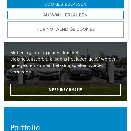
g
COOKIES ZULASSEN
s
AUSWAHL ERLAUBEN
a
u
NUR NOTWENDIGE COOKIES
s
Energiemanagement
w
a
h
Met energiemanagement kan het
l
elektriciteitsverbruik tijdens het laden actief worden
geregeld en kunnen belastingspieken worden
vermeden.
MEER INFORMATIE
Portfolio