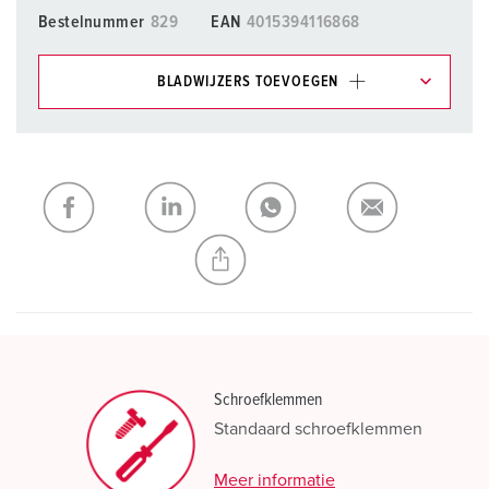
Bestelnummer
829
EAN
4015394116868
BLADWIJZERS TOEVOEGEN
Onze producten kunt u in het gedeelte
verlanglijstje/winkelmand in verschillende lijsten beheren.
Mijn lijst
(0)
TOEVOEGEN
NIEUW LIJST MAKEN
Schroefklemmen
Standaard schroefklemmen
Meer informatie