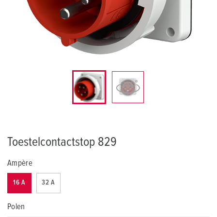
Toestelcontactstop 829
Ampère
16 A
32 A
Polen