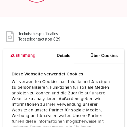
Technische specificaties
Toestelcontactstop 829
Ampère
16 A
Details
Über Cookies
Zustimmung
Polen
5 p
Diese Webseite verwendet Cookies
Voltage
400 V
Wir verwenden Cookies, um Inhalte und Anzeigen
zu personalisieren, Funktionen für soziale Medien
Uurstand
6 h
anbieten zu können und die Zugriffe auf unsere
Website zu analysieren. Außerdem geben wir
Hertz
50-60 Hz
Informationen zu Ihrer Verwendung unserer
Website an unsere Partner für soziale Medien,
Aansluittechniek
schroefklemmen
Werbung und Analysen weiter. Unsere Partner
führen diese Informationen möglicherweise mit
Contacten
vernikkelde contacten