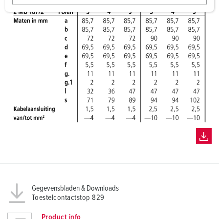
w
a
h
l
Gegevensbladen & Downloads
Toestelcontactstop 829
Product info