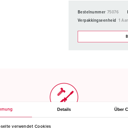
Bestelnummer
75076
Verpakkingseenheid
1 Aan
B
Onze producten kunt u in h
verschillende lijsten behere
Mijn lijst
(0)
Details
Über C
mmung
Schroefklemmen
seite verwendet Cookies