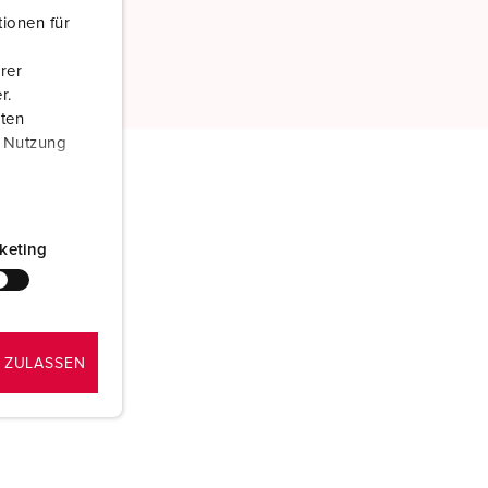
ionen für
rer
r.
aten
r Nutzung
keting
 ZULASSEN