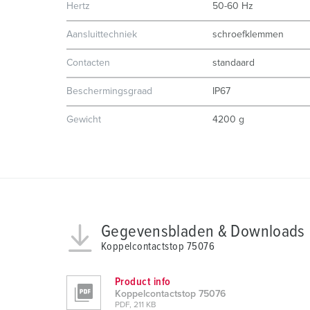
Hertz
50-60 Hz
g
s
Aansluittechniek
schroefklemmen
a
Contacten
standaard
u
s
Beschermingsgraad
IP67
w
a
Gewicht
4200 g
h
l
Gegevensbladen & Downloads
Koppelcontactstop 75076
Product info
Koppelcontactstop 75076
PDF, 211 KB