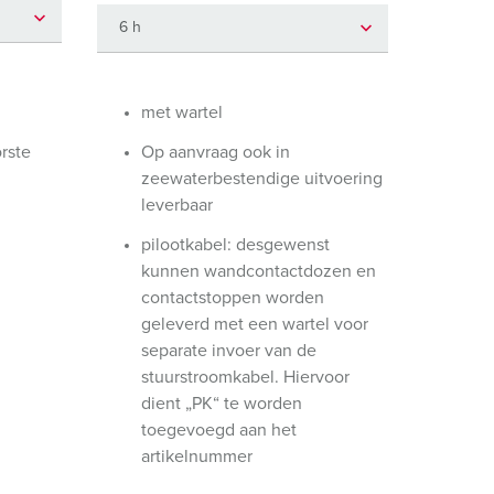
randweer en rampenhulpverlening
oor containers
ucten
ampings
met wartel
rste
Op aanvraag ook in
M volgens de norm voor defensiematerieel
zeewaterbestendige uitvoering
venementtechniek
leverbaar
pilootkabel: desgewenst
kunnen wandcontactdozen en
contactstoppen worden
geleverd met een wartel voor
separate invoer van de
stuurstroomkabel. Hiervoor
dient „PK“ te worden
toegevoegd aan het
artikelnummer