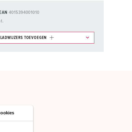
EAN
4015394001010
t.
LADWIJZERS TOEVOEGEN
et gedeelte verlanglijstje/winkelmand in
n.
TOEVOEGEN
NIEUW LIJST MAKEN
ookies