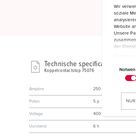
Wir verwen
soziale Me
analysier
Website an
Unsere Par
zusammen, 
der Diens
Datenschu
E
Technische specificaties
i
Notwen
Koppelcontactstop 75076
n
w
Ampère
250 A
i
l
NUR
Polen
5 p
l
i
Voltage
400 V
g
Uurstand
6 h
u
n