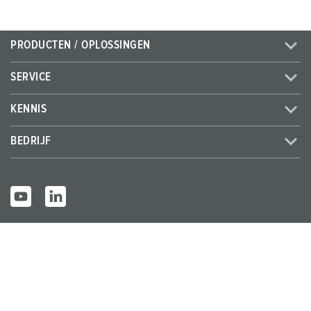
PRODUCTEN / OPLOSSINGEN
SERVICE
KENNIS
BEDRIJF
© MENNEKES 2026
Alle rechten voorbehouden
Bedrijfsge
Gegevensbes
Algemene bedrijfs- en
gevens
cherming
leveringsvoorwaarden