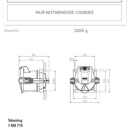
u
Contacten
standaard
NUR NOTWENDIGE COOKIES
s
Beschermingsgraad
IP67
w
a
Gewicht
3200 g
h
l