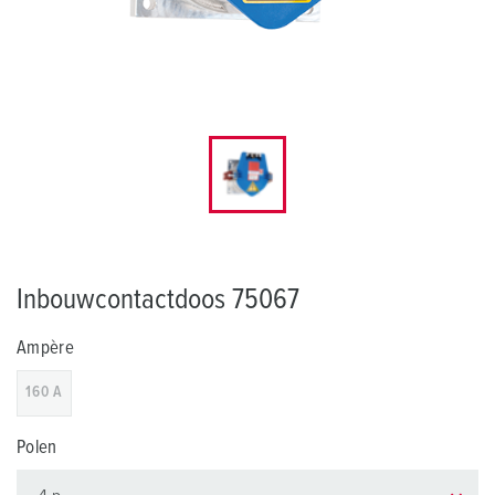
Inbouwcontactdoos 75067
Ampère
160 A
Polen