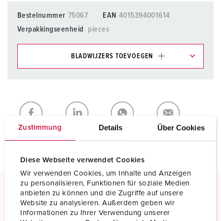
Bestelnummer
75067
EAN
4015394001614
Verpakkingseenheid
pieces
BLADWIJZERS TOEVOEGEN
Onze producten kunt u in het gedeelte
verlanglijstje/winkelmand in verschillende lijsten beheren.
Mijn lijst
(0)
TOEVOEGEN
Details
Über Cookies
NIEUW LIJST MAKEN
Zustimmung
Diese Webseite verwendet Cookies
Wir verwenden Cookies, um Inhalte und Anzeigen
zu personalisieren, Funktionen für soziale Medien
anbieten zu können und die Zugriffe auf unsere
Schroefklemmen
Website zu analysieren. Außerdem geben wir
Informationen zu Ihrer Verwendung unserer
Standaard schroefklemmen