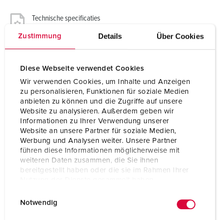
Technische specificaties
Koppelcontactstop PowerTOP® Xtra 14102P
Details
Über Cookies
Zustimmung
Ampère
63 A
Diese Webseite verwendet Cookies
Polen
3 p
Wir verwenden Cookies, um Inhalte und Anzeigen
zu personalisieren, Funktionen für soziale Medien
Voltage
230 V
anbieten zu können und die Zugriffe auf unsere
Website zu analysieren. Außerdem geben wir
Uurstand
6 h
Informationen zu Ihrer Verwendung unserer
Website an unsere Partner für soziale Medien,
Hertz
50-60 Hz
Werbung und Analysen weiter. Unsere Partner
führen diese Informationen möglicherweise mit
Aansluittechniek
schroefklemmen
weiteren Daten zusammen, die Sie ihnen
bereitgestellt haben oder die sie im Rahmen Ihrer
Contacten
hittebestendig binnenwerk
Nutzung der Dienste gesammelt haben.
X-CONTACT®
E
Datenschutzerklärung
Impressum
Beschermingsgraad
IP54
Notwendig
i
n