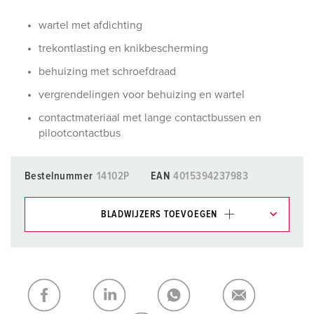
wartel met afdichting
trekontlasting en knikbescherming
behuizing met schroefdraad
vergrendelingen voor behuizing en wartel
contactmateriaal met lange contactbussen en
pilootcontactbus
Bestelnummer
14102P
EAN
4015394237983
BLADWIJZERS TOEVOEGEN
Onze producten kunt u in het gedeelte
verlanglijstje/winkelmand in verschillende lijsten beheren.
Mijn lijst
(0)
TOEVOEGEN