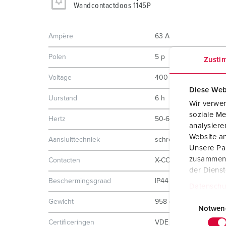
Wandcontactdoos 1145P
Ampère
63 A
Polen
5 p
Zusti
Voltage
400 V
Diese Web
Uurstand
6 h
Wir verwen
soziale Me
Hertz
50-60 Hz
analysier
Website an
Aansluittechniek
schroefklemmen
Unsere Par
zusammen, 
Contacten
X-CONTACT®
der Diens
Beschermingsgraad
IP44
Datenschu
E
Gewicht
958 g
i
Notwen
n
Certificeringen
VDE