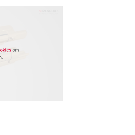
okies
om
n.