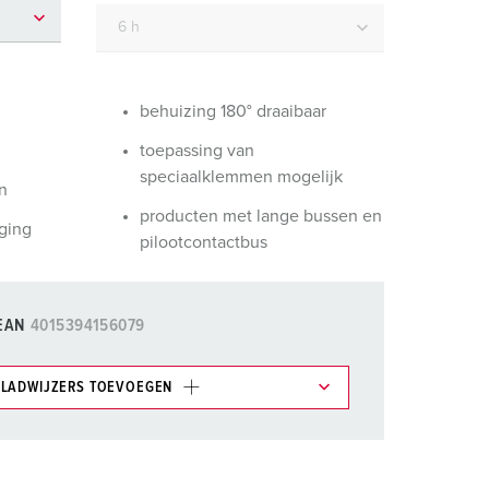
randweer en rampenhulpverlening
oor containers
ucten
ampings
behuizing 180° draaibaar
toepassing van
M volgens de norm voor defensiematerieel
speciaalklemmen mogelijk
n
venementtechniek
producten met lange bussen en
ging
pilootcontactbus
EAN
4015394156079
LADWIJZERS TOEVOEGEN
et gedeelte verlanglijstje/winkelmand in
n.