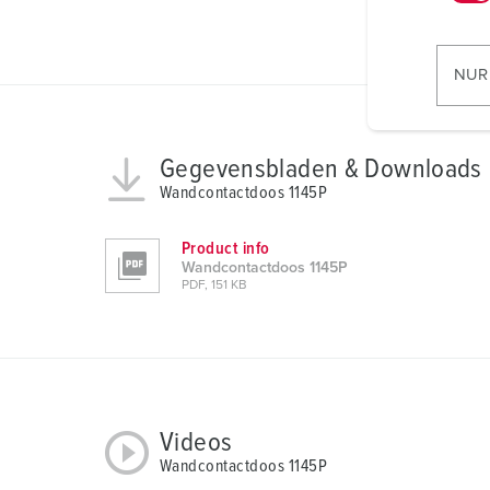
w
i
l
NUR
l
i
g
Gegevensbladen & Downloads
u
Wandcontactdoos 1145P
n
g
Product info
s
Wandcontactdoos 1145P
a
PDF, 151 KB
u
s
w
a
h
l
Videos
Wandcontactdoos 1145P