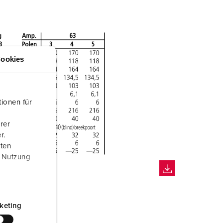
ookies
ionen für
rer
r.
aten
r Nutzung
keting