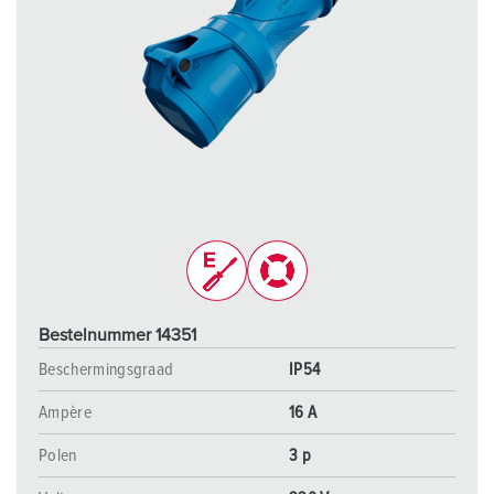
Bestelnummer 14351
Beschermingsgraad
IP54
Ampère
16 A
Polen
3 p