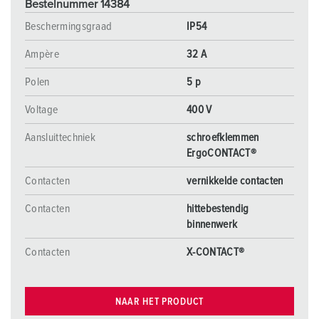
Bestelnummer 14384
Beschermingsgraad
IP54
Ampère
32 A
Polen
5 p
Voltage
400 V
Aansluittechniek
schroefklemmen
ErgoCONTACT®
Contacten
vernikkelde contacten
Contacten
hittebestendig
binnenwerk
Contacten
X-CONTACT®
NAAR HET PRODUCT