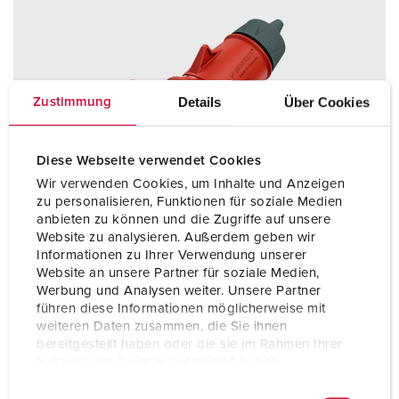
Details
Über Cookies
Zustimmung
Diese Webseite verwendet Cookies
Wir verwenden Cookies, um Inhalte und Anzeigen
zu personalisieren, Funktionen für soziale Medien
anbieten zu können und die Zugriffe auf unsere
Website zu analysieren. Außerdem geben wir
Informationen zu Ihrer Verwendung unserer
Website an unsere Partner für soziale Medien,
Werbung und Analysen weiter. Unsere Partner
führen diese Informationen möglicherweise mit
weiteren Daten zusammen, die Sie ihnen
Bestelnummer 14363
bereitgestellt haben oder die sie im Rahmen Ihrer
Nutzung der Dienste gesammelt haben.
Beschermingsgraad
IP54
E
Datenschutzerklärung
Impressum