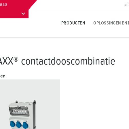
NESS!
NI
PRODUCTEN
OPLOSSINGEN EN 
Productspecifiek
Innovatieve oplossingen
Contactpersoon
Over MENNEKES productoplossingen
Persgedeelte
T
T
S
XX® contactdooscombinatie
A
Contactdozen
Referenties
Contactpersoon ter plaatse
Vragen en antwoorden
Contactpersoon en informatie
L
V
len
leuren
Contactstoppen
Internationale contacten
Materialen
W
N
Carrière
Koppelcontactstoppen
Contacthultechnologie
A
B
Werken bij MENNEKES
Verlengsnoer
Begrippen
L
B
Contactdooscombinaties
D