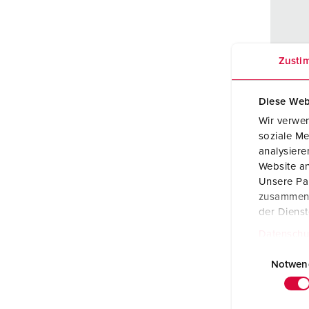
Contactdooscombinaties
Tunnels en stations
SCHUKO®
Locaties
X-CONTACT®
Industriële toepassingen
Veiligheidsspanning
Zusti
Beurzen en evenementen
Werven en havens
Diese Web
Best
Wir verwen
Mijnbouw
soziale Me
Behui
analysier
mater
Website an
Besch
Unsere Par
ad
zusammen, 
der Diens
CEE 1
Datenschu
V
E
CEE 3
i
Notwen
400 V
n
w
SCHU