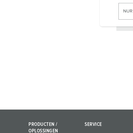
i
l
NUR
l
i
g
u
n
g
s
a
u
s
w
a
h
l
PRODUCTEN /
SERVICE
OPLOSSINGEN