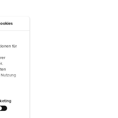
randweer en rampenhulpverlening
oor containers
ookies
ucten
ampings
M volgens de norm voor defensiematerieel
ionen für
venementtechniek
rer
r.
aten
r Nutzung
keting