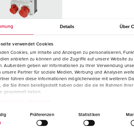
SCHUKO® en contactmateriaal met beschermingscontact
B
Data-/netwerktechniek
V
Details
Über C
mmung
Producten met uitgebreide uitvoeringen en aanvullende prod
C
Overige producten en toebehoren
T
seite verwendet Cookies
elnummer 930005
den Cookies, um Inhalte und Anzeigen zu personalisieren, Funkt
E
dien anbieten zu können und die Zugriffe auf unsere Website zu
zing
Kunststof
en. Außerdem geben wir Informationen zu Ihrer Verwendung unse
iaal
 unsere Partner für soziale Medien, Werbung und Analysen weite
ermingsgra
IP44
tner führen diese Informationen möglicherweise mit weiteren D
die Sie ihnen bereitgestellt haben oder die sie im Rahmen Ihre
te gesammelt haben.
6 A, 5 p, 400
1
tzerklärung
Impressum
2 A, 5 p,
1
dig
Präferenzen
Statistiken
Mar
KO®
3