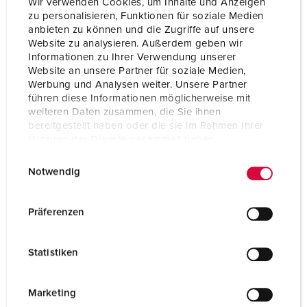
Wir verwenden Cookies, um Inhalte und Anzeigen
zu personalisieren, Funktionen für soziale Medien
anbieten zu können und die Zugriffe auf unsere
Website zu analysieren. Außerdem geben wir
Informationen zu Ihrer Verwendung unserer
Website an unsere Partner für soziale Medien,
Werbung und Analysen weiter. Unsere Partner
führen diese Informationen möglicherweise mit
weiteren Daten zusammen, die Sie ihnen
bereitgestellt haben oder die sie im Rahmen Ihrer
Nutzung der Dienste gesammelt haben.
E
Datenschutzerklärung
Impressum
Notwendig
i
n
Bestelnummer 18502AZ
w
Präferenzen
stalen buis, wanddikte 4,5 mm, vuurverzinkt,
i
poedergecoat, Kleur: antraciet, staalglans DB 703,
l
Statistiken
scharnierend luik met profiel half cilinderslot, Maten
l
(H x Ø): 1400 x 325 mm (binnenwaarts), Gewicht: ca.
i
100 kg
g
Marketing