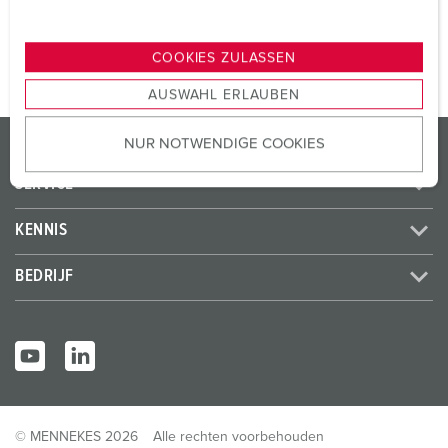
u
NAAR HET PRODUCT
n
g
COOKIES ZULASSEN
s
AUSWAHL ERLAUBEN
a
u
PRODUCTEN / OPLOSSINGEN
NUR NOTWENDIGE COOKIES
s
w
SERVICE
a
h
KENNIS
l
BEDRIJF
© MENNEKES 2026
Alle rechten voorbehouden