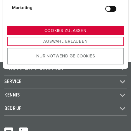
i
CEE 32 A, 5 p, 400 V
1
g
Marketing
SCHUKO®
4
u
n
g
COOKIES ZULASSEN
NAAR HET PRODUCT
s
AUSWAHL ERLAUBEN
a
u
NUR NOTWENDIGE COOKIES
s
w
PRODUCTEN / OPLOSSINGEN
a
h
SERVICE
l
KENNIS
BEDRIJF