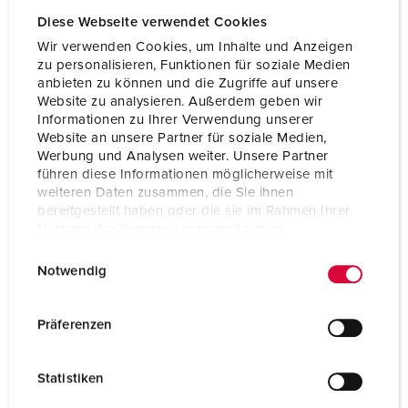
Diese Webseite verwendet Cookies
Wir verwenden Cookies, um Inhalte und Anzeigen
zu personalisieren, Funktionen für soziale Medien
anbieten zu können und die Zugriffe auf unsere
Website zu analysieren. Außerdem geben wir
Informationen zu Ihrer Verwendung unserer
Website an unsere Partner für soziale Medien,
Werbung und Analysen weiter. Unsere Partner
führen diese Informationen möglicherweise mit
weiteren Daten zusammen, die Sie ihnen
bereitgestellt haben oder die sie im Rahmen Ihrer
Nutzung der Dienste gesammelt haben.
E
Datenschutzerklärung
Impressum
Notwendig
Bestelnummer 71064
i
n
Behuizing materiaal
Vol rubber
w
Präferenzen
Beschermingsgraad
IP44
i
l
CEE 16 A, 5 p, 400 V
2
Statistiken
l