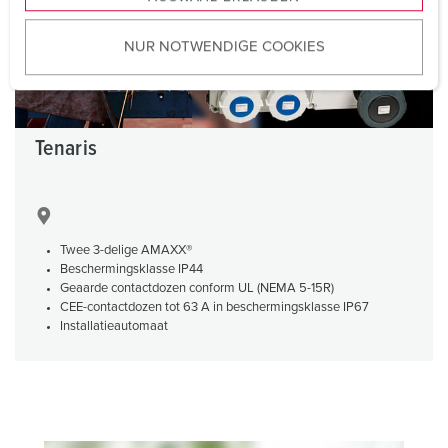
a
u
NUR NOTWENDIGE COOKIES
s
w
a
h
l
Tenaris
Twee 3-delige AMAXX®
Beschermingsklasse IP44
Geaarde contactdozen conform UL (NEMA 5-15R)
CEE-contactdozen tot 63 A in beschermingsklasse IP67
Installatieautomaat