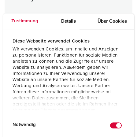
Details
Über Cookies
Zustimmung
Twee 3-delige AMAXX® in CombiTOWER®
Beschermingsklasse IP67
Diese Webseite verwendet Cookies
CEE-contactdoos DUO afschakelbaar met mechanische
vergrendeling 63 A
Wir verwenden Cookies, um Inhalte und Anzeigen
Geaarde contactdozen voor de Chinese markt
zu personalisieren, Funktionen für soziale Medien
CEE-contactdozen
anbieten zu können und die Zugriffe auf unsere
Aardlek- en installatieautomaat
Website zu analysieren. Außerdem geben wir
Informationen zu Ihrer Verwendung unserer
Website an unsere Partner für soziale Medien,
Werbung und Analysen weiter. Unsere Partner
führen diese Informationen möglicherweise mit
weiteren Daten zusammen, die Sie ihnen
bereitgestellt haben oder die sie im Rahmen Ihrer
Nutzung der Dienste gesammelt haben.
E
Datenschutzerklärung
Impressum
Notwendig
i
n